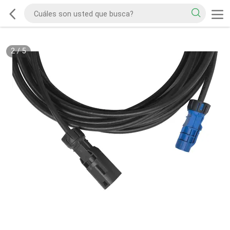
2
/
5