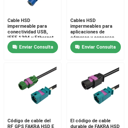
Sobre nosotros
Cable HSD
Cables HSD
impermeable para
impermeables para
conectividad USB,
aplicaciones de
Tour por la fábrica
IEEE 1394 y Ethernet
cámaras y sensores
LVDS
Enviar Consulta
Enviar Consulta
Control de calidad
Contáctenos
Solicitar presupuesto
Conector de FAKRA HSD
Código de cable del
El código de cable
Conector del PWB de FAKRA
RF GPS FAKRA HSD E
durable de FAKRA HSD