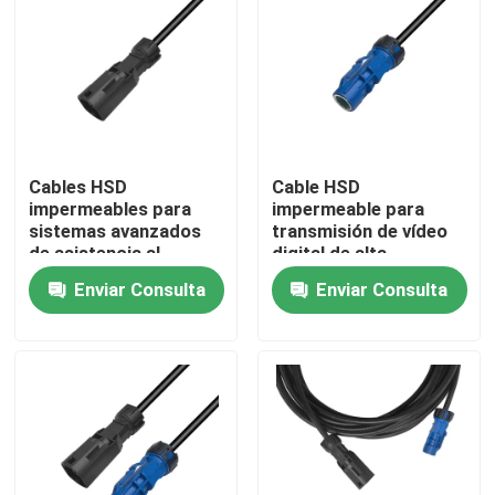
Cables HSD
Cable HSD
impermeables para
impermeable para
sistemas avanzados
transmisión de vídeo
de asistencia al
digital de alta
conductor (ADAS)
velocidad
Enviar Consulta
Enviar Consulta
Hogar
Productos
Vídeos