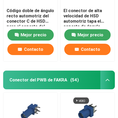
Código doble de ángulo
El conector de alta
recto automotriz del
velocidad de HSD
conector C de HSD
automotriz tapa el
para el soporte del
soporte de ángulo
PWB
recto del PWB de 4+4
Mejor precio
Mejor precio
Pin
Contacto
Contacto
Conector del PWB de FAKRA
(54)