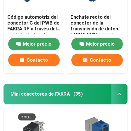
Código automotriz del
Enchufe recto del
conector C del PWB de
conector de la
FAKRA RF a través del
transmisión de datos
enchufe de ángulo
FAKRA SMB para el
recto del agujero
soporte del panel del
Mejor precio
Mejor precio
PWB
Contacto
Contacto
Mini conectores de FAKRA
(35)