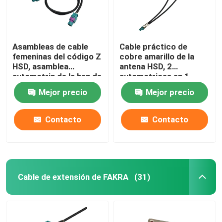
Asambleas de cable
Cable práctico de
femeninas del código Z
cobre amarillo de la
HSD, asamblea
antena HSD, 2
automotriz de la haz de
automotrices en 1
cables de DC 6GHz
cable de GVIF
Mejor precio
Mejor precio
HSD
Contacto
Contacto
Cable de extensión de FAKRA
(31)