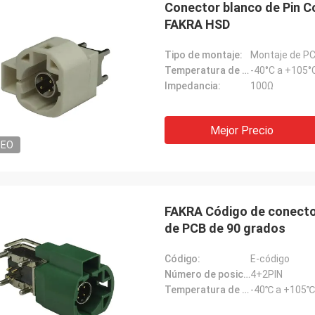
Conector blanco de Pin Co
FAKRA HSD
Tipo de montaje:
Montaje de P
Temperatura de funcionamiento:
-40°C a +105°
Impedancia:
100Ω
Mejor Precio
DEO
FAKRA Código de conecto
de PCB de 90 grados
Código:
E-código
Número de posiciones:
4+2PIN
Temperatura de funcionamiento:
-40℃ a +105℃