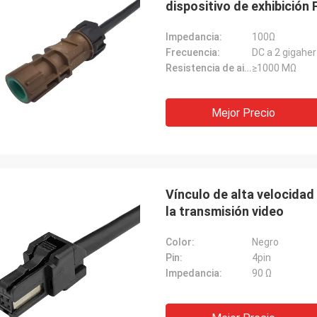
dispositivo de exhibición
Impedancia:
100Ω
Frecuencia:
DC a 2 gigaher
Resistencia de aislamiento:
≥1000 MΩ
Mejor Precio
Vínculo de alta velocida
la transmisión video
Color:
Negro
Pin:
4pin
Impedancia:
90 Ω