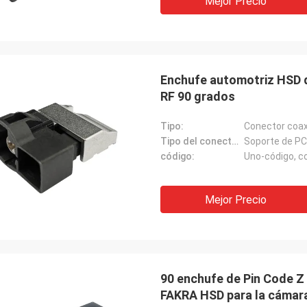
Mejor Precio
Enchufe automotriz HSD d
RF 90 grados
Tipo:
Conector coaxi
Tipo del conector:
Soporte de P
código:
Uno-código, co
Mejor Precio
90 enchufe de Pin Code Z
FAKRA HSD para la cámar