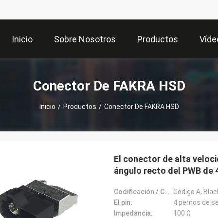
Inicio
Sobre Nosotros
Productos
Víde
Conector De FAKRA HSD
Inicio
/
Productos
/
Conector De FAKRA HSD
El conector de alta veloc
ángulo recto del PWB de 
Codificación / Color (Automoción):
Código A, Bla
El pin:
4 pernos de se
Impedancia:
100 Ω