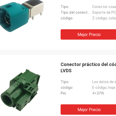
Tipo:
Conector coaxi
Tipo del conector:
Soporte de P
código:
Z-código, colo
Mejor Precio
Conector práctico del c
LVDS
Tipo:
Los datos de a
código:
E-código, hoj
Pin:
4+2PIN
Mejor Precio