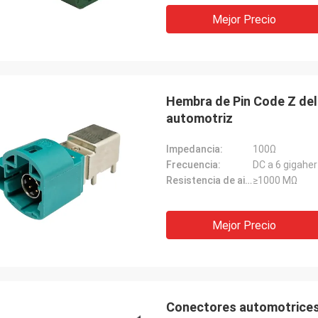
Mejor Precio
Hembra de Pin Code Z de
automotriz
Impedancia:
100Ω
Frecuencia:
DC a 6 gigaher
Resistencia de aislamiento:
≥1000 MΩ
Mejor Precio
Conectores automotrices