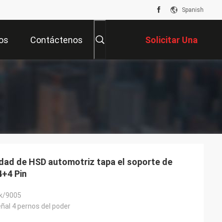
Spanish
os
Contáctenos
Solicitar Una
Cotización
idad de HSD automotriz tapa el soporte de
4+4 Pin
ck/9005
ñal 4 pernos del poder