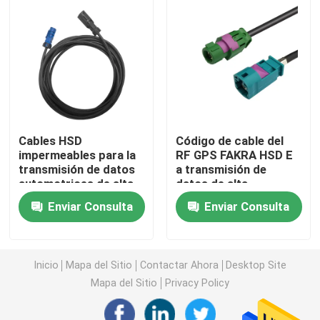
Mini conectores de FAKRA
Asamblea de cable de HSD
Cable de extensión de FAKRA
Cables HSD
Código de cable del
impermeables para la
RF GPS FAKRA HSD E
transmisión de datos
a transmisión de
Cable coaxial de FAKRA
automotrices de alta
datos de alta
velocidad
velocidad de Z
Enviar Consulta
Enviar Consulta
Adaptador de la antena de FAKRA
Cable de FAKRA HSD
Inicio
Mapa del Sitio
Contactar Ahora
Desktop Site
Mapa del Sitio
Privacy Policy
Cable de HSD LVDS