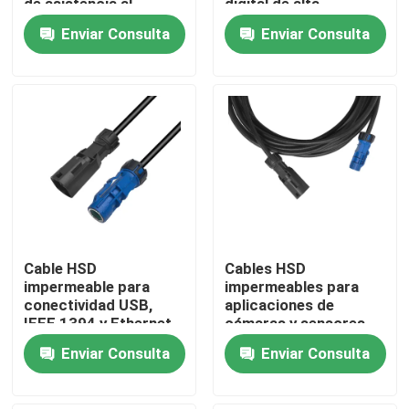
de asistencia al
digital de alta
conductor (ADAS)
velocidad
Enviar Consulta
Enviar Consulta
Sobre nosotros
Tour por la fábrica
Control de calidad
Contáctenos
Cable HSD
Cables HSD
Solicitar presupuesto
impermeable para
impermeables para
conectividad USB,
aplicaciones de
IEEE 1394 y Ethernet
cámaras y sensores
Conector de FAKRA HSD
LVDS
Enviar Consulta
Enviar Consulta
Conector del PWB de FAKRA