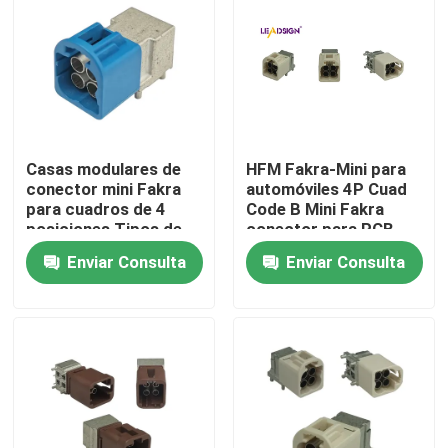
Casas modulares de
HFM Fakra-Mini para
conector mini Fakra
automóviles 4P Cuad
para cuadros de 4
Code B Mini Fakra
posiciones Tipos de
conector para PCB
ángulo recto
Enviar Consulta
Enviar Consulta
Hogar
Productos
Vídeos