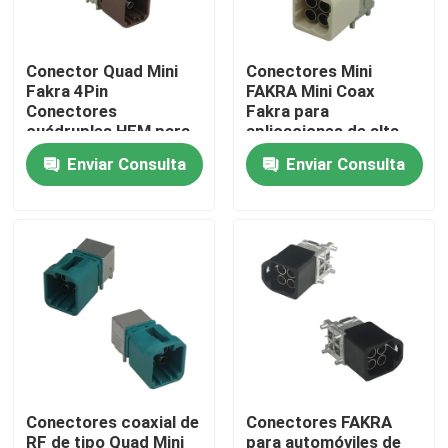
Sobre nosotros
Conector Quad Mini
Conectores Mini
Fakra 4Pin
FAKRA Mini Coax
Conectores
Fakra para
Tour por la fábrica
cuádruples HFM para
aplicaciones de alta
automóviles
frecuencia
Enviar Consulta
Enviar Consulta
Control de calidad
Contáctenos
Solicitar presupuesto
Conector de FAKRA HSD
Conectores coaxial de
Conectores FAKRA
Conector del PWB de FAKRA
RF de tipo Quad Mini
para automóviles de