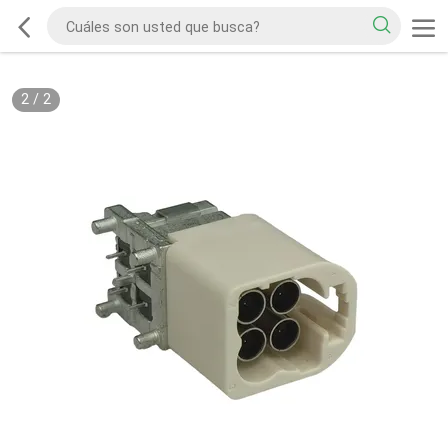
2
/
2