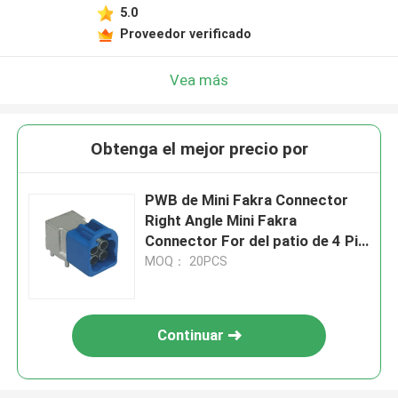
5.0
Proveedor verificado
Vea más
Obtenga el mejor precio por
PWB de Mini Fakra Connector
Right Angle Mini Fakra
Connector For del patio de 4 Pin
Code C
MOQ： 20PCS
Continuar