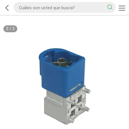
2
/
2