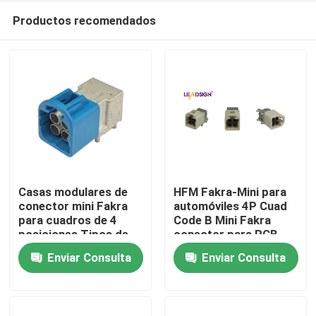
Productos recomendados
Casas modulares de
HFM Fakra-Mini para
conector mini Fakra
automóviles 4P Cuad
para cuadros de 4
Code B Mini Fakra
Hogar
posiciones Tipos de
conector para PCB
ángulo recto
Enviar Consulta
Enviar Consulta
Productos
Vídeos