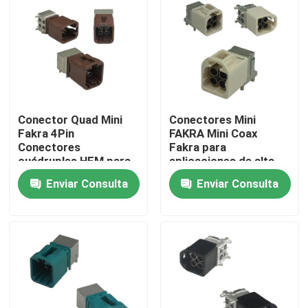
Sobre nosotros
Tour por la fábrica
Conector Quad Mini
Conectores Mini
Control de calidad
Fakra 4Pin
FAKRA Mini Coax
Conectores
Fakra para
cuádruples HFM para
aplicaciones de alta
Contáctenos
automóviles
frecuencia
Enviar Consulta
Enviar Consulta
Solicitar presupuesto
Conector de FAKRA HSD
Conector del PWB de FAKRA