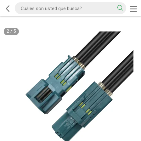
2
/
5