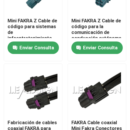
Sobre nosotros
Mini FAKRA Z Cable de
Mini FAKRA Z Cable de
código para sistemas
código para la
de
comunicación de
Tour por la fábrica
infoentretenimiento
conducción autónoma
fiables en el vehículo
de alta velocidad
Enviar Consulta
Enviar Consulta
Control de calidad
Contáctenos
Solicitar presupuesto
Conector de FAKRA HSD
Fabricación de cables
FAKRA Cable coaxial
Conector del PWB de FAKRA
coaxial FAKRA para
Mini Fakra Conectores