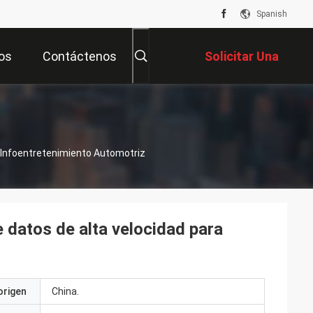
Spanish
os
Contáctenos
Solicitar Una
Cotización
 Infoentretenimiento Automotriz
datos de alta velocidad para
origen
China.