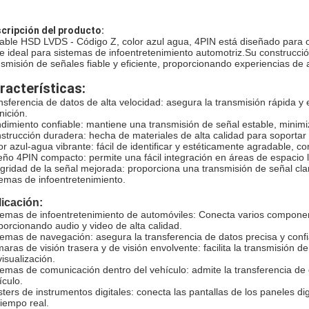
cripción del producto:
cable HSD LVDS - Código Z, color azul agua, 4PIN está diseñado para of
e ideal para sistemas de infoentretenimiento automotriz.Su construcci
nsmisión de señales fiable y eficiente, proporcionando experiencias de a
racterísticas:
nsferencia de datos de alta velocidad: asegura la transmisión rápida y 
nición.
dimiento confiable: mantiene una transmisión de señal estable, minimiz
strucción duradera: hecha de materiales de alta calidad para soportar 
or azul-agua vibrante: fácil de identificar y estéticamente agradable, c
eño 4PIN compacto: permite una fácil integración en áreas de espacio lim
egridad de la señal mejorada: proporciona una transmisión de señal cla
temas de infoentretenimiento.
icación:
temas de infoentretenimiento de automóviles: Conecta varios componen
porcionando audio y video de alta calidad.
temas de navegación: asegura la transferencia de datos precisa y confi
aras de visión trasera y de visión envolvente: facilita la transmisión 
visualización.
temas de comunicación dentro del vehículo: admite la transferencia de
ículo.
sters de instrumentos digitales: conecta las pantallas de los paneles dig
tiempo real.