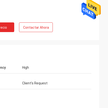
recio
Contactar Ahora
ency
High
Client's Request