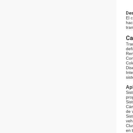
Des
El 
hac
tra
Ca
Tra
defi
Ren
Con
Col
Dis
Int
sis
Apl
Sis
pro
Sis
Cám
de 
Sis
veh
Clu
en 