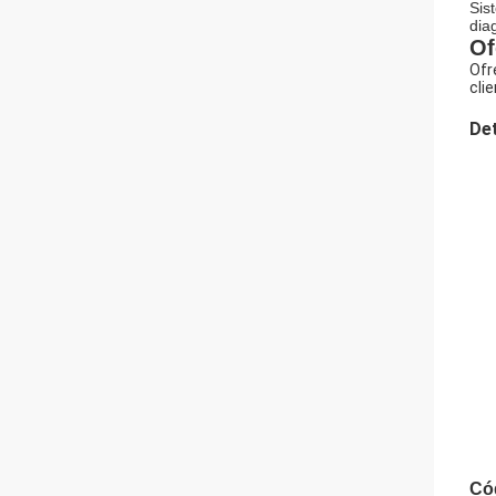
Sis
dia
Of
Ofr
cli
Det
Có