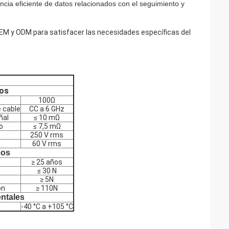
encia eficiente de datos relacionados con el seguimiento y
EM y ODM para satisfacer las necesidades específicas del
cos
100Ω
e cable
CC a 6 GHz
ñal
≤ 10 mΩ
o
≤ 7,5 mΩ
250 V rms
60 V rms
cos
≥ 25 años
≤ 30 N
≥ 5N
ón
≥ 110N
ntales
-40 °C a +105 °C