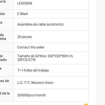
e la
LEADSIGN
ción
E-Mark
de
Asamblea de cable automotriz
 de
20 piezas
nima
Contact the seller
de
Tamaño de Giftbox: 260*220*80m m,
tado
20PCS/CTN
e
7~14 días del trabajo
nes de
L/C, T/T, Western Union
 de la
200000pcs/month