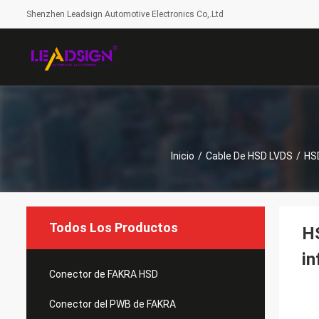
Shenzhen Leadsign Automotive Electronics Co,.Ltd
Inicio
/
Cable De HSD LVDS
/
HSD
Todos Los Productos
HS
in
Conector de FAKRA HSD
Conector del PWB de FAKRA