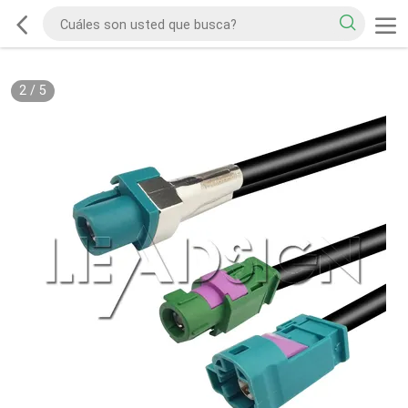
2
/
5