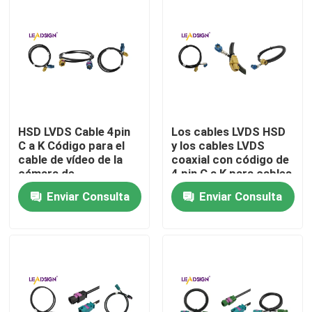
HSD LVDS Cable 4pin
Los cables LVDS HSD
C a K Código para el
y los cables LVDS
cable de vídeo de la
coaxial con código de
cámara de
4 pin C a K para cables
automóviles
de automóviles
Enviar Consulta
Enviar Consulta
Hogar
Productos
Vídeos