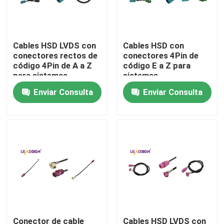
Sobre nosotros
Cables HSD LVDS con
Cables HSD con
conectores rectos de
conectores 4Pin de
Tour por la fábrica
código 4Pin de A a Z
código E a Z para
para sistemas
sistemas
automotrices
automotrices
Enviar Consulta
Enviar Consulta
Control de calidad
Contáctenos
Solicitar presupuesto
Conector de FAKRA HSD
Conector del PWB de FAKRA
Conector de cable
Cables HSD LVDS con