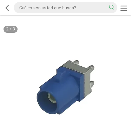
2
/
3