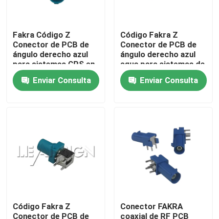
Sobre nosotros
Fakra Código Z
Código Fakra Z
Conector de PCB de
Conector de PCB de
ángulo derecho azul
ángulo derecho azul
Tour por la fábrica
para sistemas GPS en
agua para sistemas de
el vehículo
infoentretenimiento
Enviar Consulta
Enviar Consulta
Control de calidad
Contáctenos
Solicitar presupuesto
Conector de FAKRA HSD
Código Fakra Z
Conector FAKRA
Conector del PWB de FAKRA
Conector de PCB de
coaxial de RF PCB