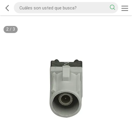
2
/
3