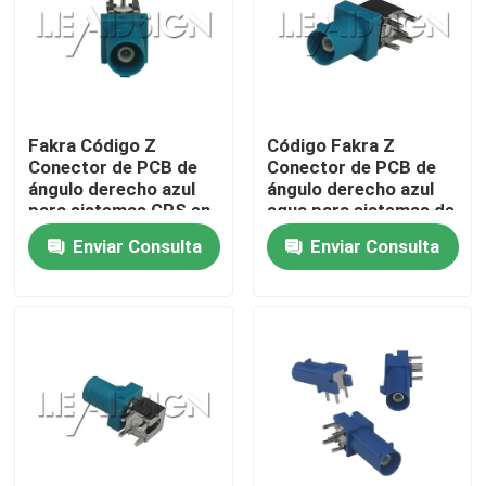
Sobre nosotros
Tour por la fábrica
Fakra Código Z
Código Fakra Z
Conector de PCB de
Conector de PCB de
ángulo derecho azul
ángulo derecho azul
Control de calidad
para sistemas GPS en
agua para sistemas de
el vehículo
infoentretenimiento
Enviar Consulta
Enviar Consulta
Contáctenos
Solicitar presupuesto
Conector de FAKRA HSD
Conector del PWB de FAKRA