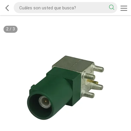
2
/
3