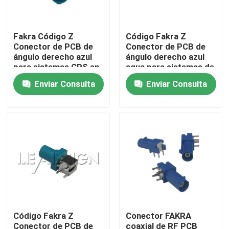
Sobre nosotros
Fakra Código Z
Código Fakra Z
Conector de PCB de
Conector de PCB de
ángulo derecho azul
ángulo derecho azul
Tour por la fábrica
para sistemas GPS en
agua para sistemas de
el vehículo
infoentretenimiento
Enviar Consulta
Enviar Consulta
Control de calidad
Contáctenos
Solicitar presupuesto
Conector de FAKRA HSD
Código Fakra Z
Conector FAKRA
Conector del PWB de FAKRA
Conector de PCB de
coaxial de RF PCB