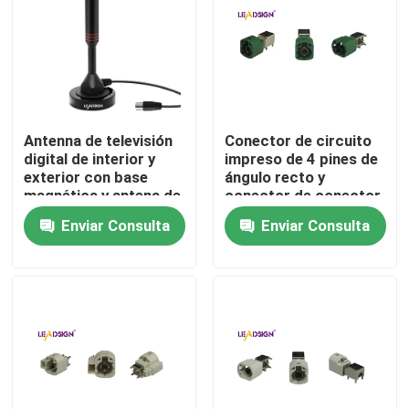
Sobre nosotros
Tour por la fábrica
Antenna de televisión
Conector de circuito
digital de interior y
impreso de 4 pines de
Control de calidad
exterior con base
ángulo recto y
magnética y antena de
conector de conector
televisión por cable de
de circuito impreso
Enviar Consulta
Enviar Consulta
Contáctenos
16,5 pies de largo
para automóviles HSD
para un alcance de 50
LVDS
millas
Solicitar presupuesto
Conector de FAKRA HSD
Conector del PWB de FAKRA