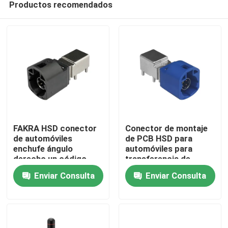
Productos recomendados
FAKRA HSD conector
Conector de montaje
de automóviles
de PCB HSD para
enchufe ángulo
automóviles para
derecho un código
transferencia de
Hogar
4Pin PCB montaje
datos a alta velocidad
Enviar Consulta
Enviar Consulta
Productos
Vídeos