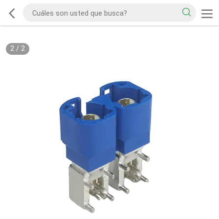
2
/
2