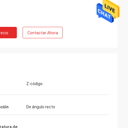
recio
Contactar Ahora
o
Z-código
ación
De ángulo recto
atura de