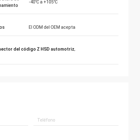
-40℃ a +105℃
namiento
ios
El ODM del OEM acepta
ector del código Z HSD automotriz
,