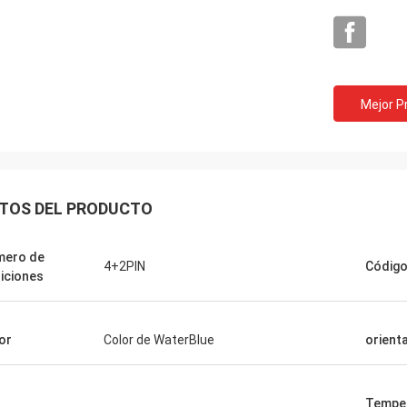
Mejor P
TOS DEL PRODUCTO
mero de
4+2PIN
Códig
iciones
or
Color de WaterBlue
orient
Temper