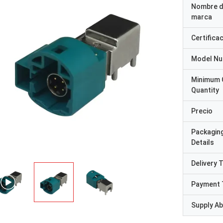
Nombre d
marca
Certifica
Model N
Minimum 
Quantity
Precio
Packagin
Details
Delivery 
Payment 
Supply Abi