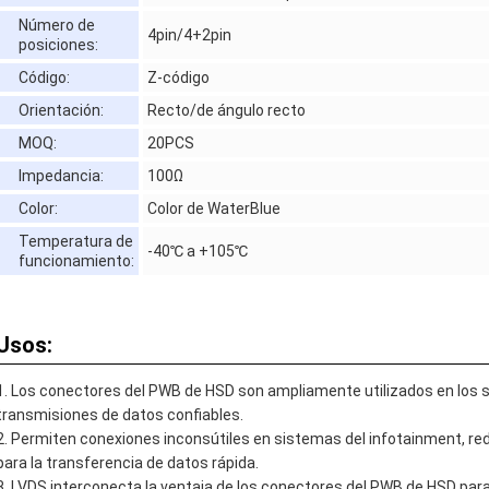
Número de
4pin/4+2pin
posiciones:
Código:
Z-código
Orientación:
Recto/de ángulo recto
MOQ:
20PCS
Impedancia:
100Ω
Color:
Color de WaterBlue
Temperatura de
-40℃ a +105℃
funcionamiento:
Usos:
Los conectores del PWB de HSD son ampliamente utilizados en los 
transmisiones de datos confiables.
Permiten conexiones inconsútiles en sistemas del infotainment, redes 
para la transferencia de datos rápida.
LVDS interconecta la ventaja de los conectores del PWB de HSD para 