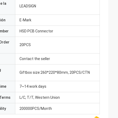
e la
LEADSIGN
ción
E-Mark
umber
HSD PCB Connector
Order
20PCS
Contact the seller
g
Giftbox size:260*220*80mm, 20PCS/CTN
Time
7~14 work days
Terms
L/C, T/T, Western Union
lity
200000PCS/Month