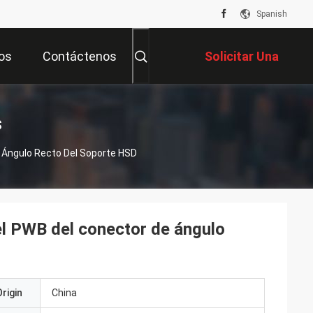
Spanish
os
Contáctenos
Solicitar Una
Cotización
s
e Ángulo Recto Del Soporte HSD
el PWB del conector de ángulo
rigin
China