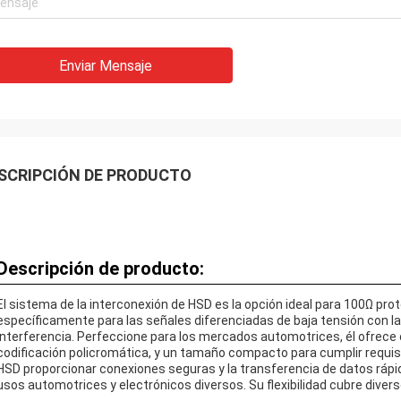
Enviar Mensaje
SCRIPCIÓN DE PRODUCTO
Descripción de producto:
El sistema de la interconexión de HSD es la opción ideal para 100Ω p
específicamente para las señales diferenciadas de baja tensión con la 
interferencia. Perfeccione para los mercados automotrices, él ofrece 
codificación policromática, y un tamaño compacto para cumplir requi
HSD proporcionar conexiones seguras y la transferencia de datos rápid
usos automotrices y electrónicos diversos. Su flexibilidad cubre divers