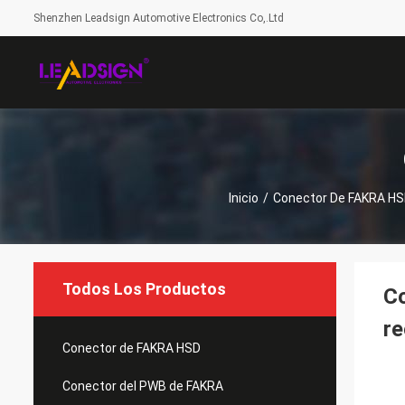
Shenzhen Leadsign Automotive Electronics Co,.Ltd
Inicio
/
Conector De FAKRA H
Todos Los Productos
Co
re
Conector de FAKRA HSD
Conector del PWB de FAKRA